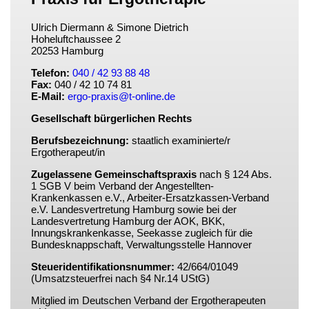
Ulrich Diermann & Simone Dietrich
Hoheluftchaussee 2
20253 Hamburg
Telefon:
040 / 42 93 88 48
Fax:
040 / 42 10 74 81
E-Mail:
ergo-praxis@t-online.de
Gesellschaft bürgerlichen Rechts
Berufsbezeichnung:
staatlich examinierte/r
Ergotherapeut/in
Zugelassene Gemeinschaftspraxis
nach § 124 Abs.
1 SGB V beim Verband der Angestellten-
Krankenkassen e.V., Arbeiter-Ersatzkassen-Verband
e.V. Landesvertretung Hamburg sowie bei der
Landesvertretung Hamburg der AOK, BKK,
Innungskrankenkasse, Seekasse zugleich für die
Bundesknappschaft, Verwaltungsstelle Hannover
Steueridentifikationsnummer:
42/664/01049
(Umsatzsteuerfrei nach §4 Nr.14 UStG)
Mitglied im Deutschen Verband der Ergotherapeuten