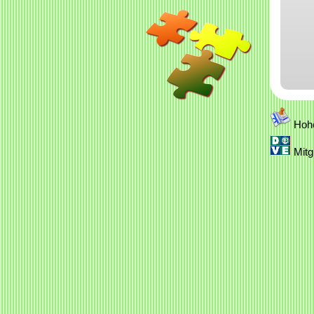
Hohe
Mitg